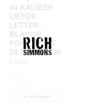
44 KALIBER
LIEFDE
LETTER
BLAUWE
FOLIE PRINT
29,7 x 29,7 CM
Prijs
£ 69,00
Aantal
*
In winkelwagen