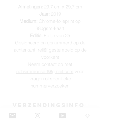
Afmetingen:
29,7 cm x 29,7 cm
Jaar:
2019
Medium:
Chrome-folieprint op
380gsm-kaart
Editie:
Editie van 25
Gesigneerd en genummerd op de
achterkant, reliëf gestempeld op de
voorkant
Neem contact op met
richsimmonsart@gmail.com
voor
vragen of specifieke
nummerverzoeken
VERZENDINGSINFO
Stukken kunnen wereldwijd worden
ART INFO
verzonden.
Smile for the camera sweetheart