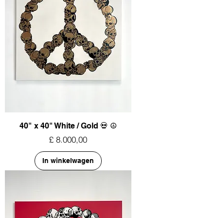
40" x 40" White / Gold 💀 ☮︎
Prijs
£ 8.000,00
In winkelwagen