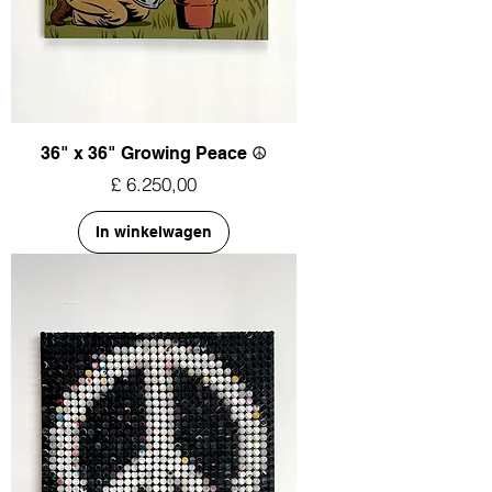
36" x 36" Growing Peace ☮︎
Prijs
£ 6.250,00
In winkelwagen