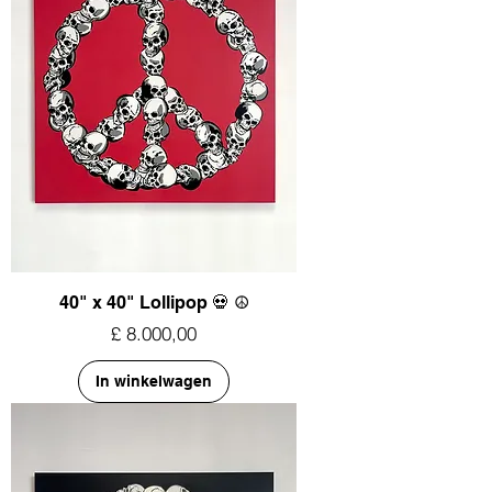
40" x 40" Lollipop 💀 ☮︎
Prijs
£ 8.000,00
In winkelwagen