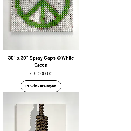
30" x 30" Spray Caps ☮︎ White
Green
Prijs
£ 6.000,00
In winkelwagen