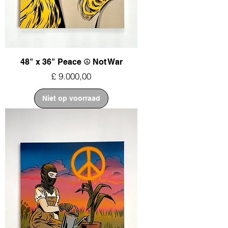
48" x 36" Peace ☮︎ Not War
Prijs
£ 9.000,00
Niet op voorraad