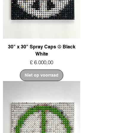
30" x 30" Spray Caps ☮︎ Black
White
Prijs
£ 6.000,00
Niet op voorraad