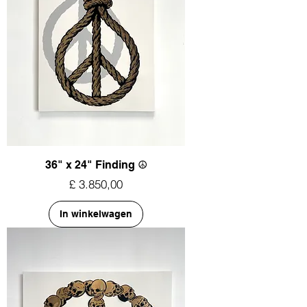
36" x 24" Finding ☮︎
Prijs
£ 3.850,00
In winkelwagen