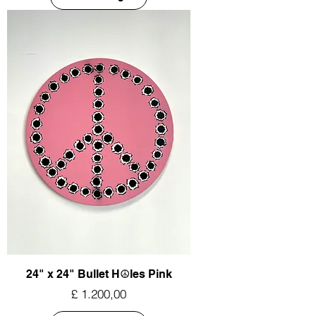
24" x 24" Bullet H☮︎les Pink
Prijs
£ 1.200,00