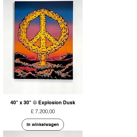
40" x 30" ☮︎ Explosion Dusk
Prijs
£ 7.200,00
In winkelwagen