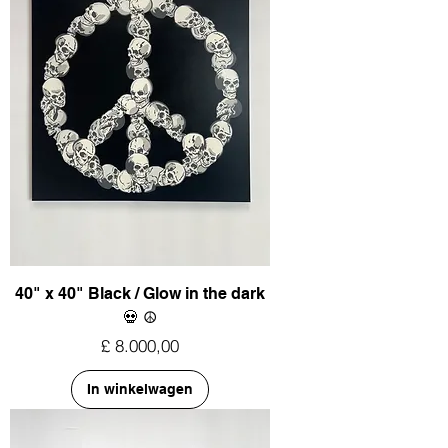
40" x 40" Black / Glow in the dark
💀 ☮︎
Prijs
£ 8.000,00
In winkelwagen