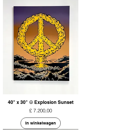
40" x 30" ☮︎ Explosion Sunset
Prijs
£ 7.200,00
In winkelwagen