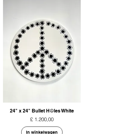
24" x 24" Bullet H☮︎les White
Prijs
£ 1.200,00
In winkelwagen