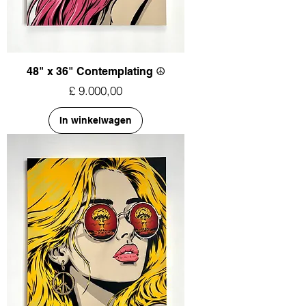
48" x 36" Contemplating ☮︎
Prijs
£ 9.000,00
In winkelwagen