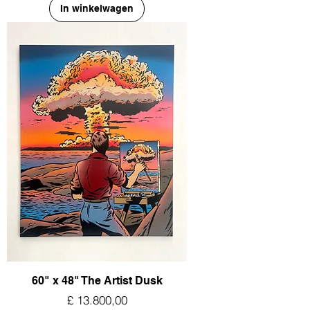
In winkelwagen
60" x 48" The Artist Dusk
Prijs
£ 13.800,00